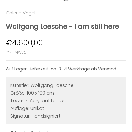
Gehe zu Element 1
Gehe zu Element 2
Gehe zu Element 3
Galerie Vogel
Wolfgang Loesche - I am still here
Angebot
€4.600,00
inkl. MwSt.
Auf Lager. Lieferzeit: ca. 3–4 Werktage ab Versand.
Künstler: Wolfgang Loesche
Größe: 100 x 100 cm
Technik: Acryl auf Leinwand
Auflage: Unikat
Signatur: Handsigniert