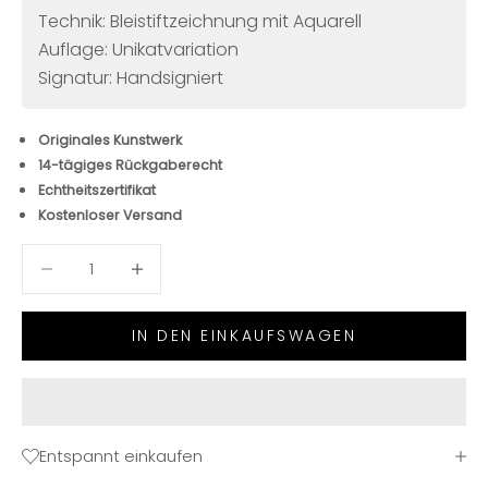
Technik: Bleistiftzeichnung mit Aquarell
Auflage: Unikatvariation
Signatur: Handsigniert
Originales Kunstwerk
14-tägiges Rückgaberecht
Echtheitszertifikat
Kostenloser Versand
Anzahl verringern
Anzahl verringern
IN DEN EINKAUFSWAGEN
Entspannt einkaufen