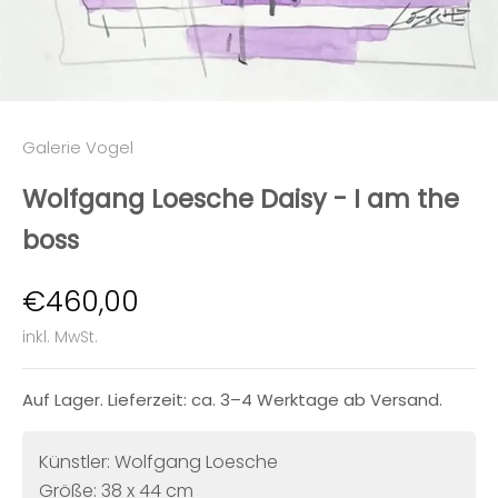
Galerie Vogel
Wolfgang Loesche Daisy - I am the
boss
Angebot
€460,00
inkl. MwSt.
Auf Lager. Lieferzeit: ca. 3–4 Werktage ab Versand.
Künstler: Wolfgang Loesche
Größe: 38 x 44 cm