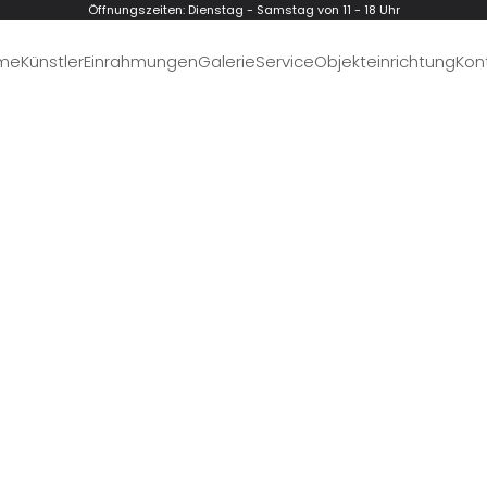
Öffnungszeiten: Dienstag - Samstag von 11 - 18 Uhr
me
Künstler
Einrahmungen
Galerie
Service
Objekteinrichtung
Kon