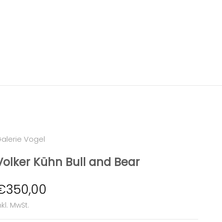
alerie Vogel
Volker Kühn Bull and Bear
Angebot
€350,00
nkl. MwSt.