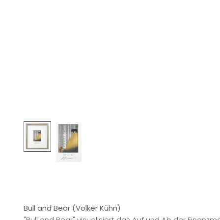
Bull and Bear (Volker Kühn)
"Bull and Bear" visualisiert das Auf und Ab der Finanzmä