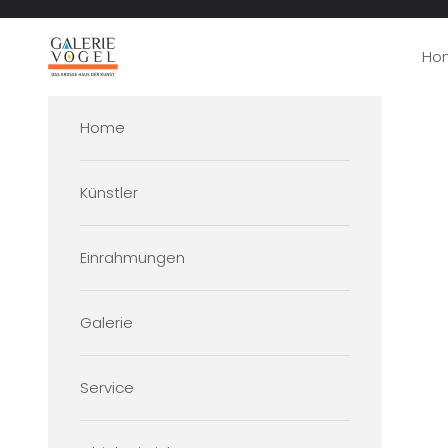
Zum Inhalt springen
Galerie Vogel
Ho
Home
Künstler
Einrahmungen
Galerie
Service