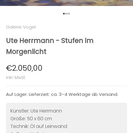
Gehe zu Element 1
Gehe zu Element 2
Gehe zu Element 3
Gehe zu Element 4
Galerie Vogel
Ute Herrmann - Stufen im
Morgenlicht
Angebot
€2.050,00
inkl. MwSt.
Auf Lager. Lieferzeit: ca. 3–4 Werktage ab Versand.
Künstler: Ute Herrmann
Größe: 50 x 60 cm
Technik: Öl auf Leinwand