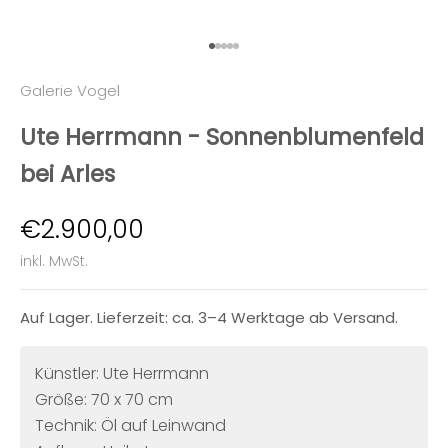
Gehe zu Element 1
Gehe zu Element 2
Gehe zu Element 3
Gehe zu Element 4
Gehe zu Element 5
Galerie Vogel
Ute Herrmann - Sonnenblumenfeld
bei Arles
Angebot
€2.900,00
inkl. MwSt.
Auf Lager. Lieferzeit: ca. 3–4 Werktage ab Versand.
Künstler: Ute Herrmann
Größe: 70 x 70 cm
Technik: Öl auf Leinwand