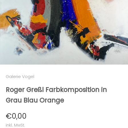
Galerie Vogel
Roger Greßl Farbkomposition in
Grau Blau Orange
Angebot
€0,00
inkl. MwSt.