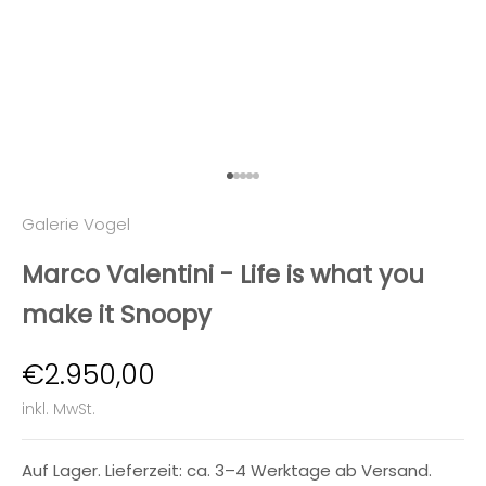
Gehe zu Element 1
Gehe zu Element 2
Gehe zu Element 3
Gehe zu Element 4
Gehe zu Element 5
Galerie Vogel
Marco Valentini - Life is what you
make it Snoopy
Angebot
€2.950,00
inkl. MwSt.
Auf Lager. Lieferzeit: ca. 3–4 Werktage ab Versand.