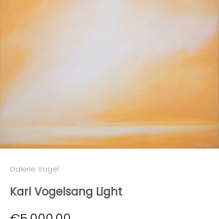
Galerie Vogel
Karl Vogelsang Light
Angebot
€5.000,00