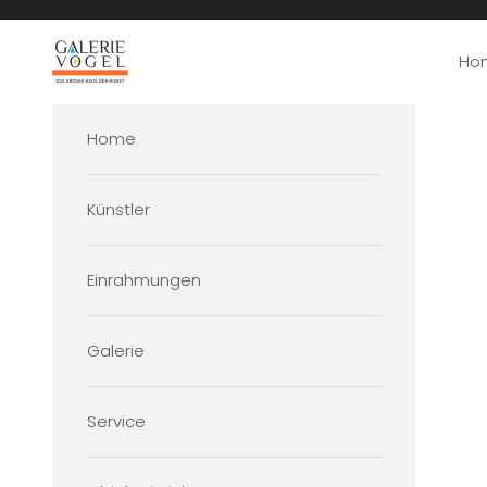
Zum Inhalt springen
Galerie Vogel
Ho
Home
Künstler
Einrahmungen
Galerie
Service