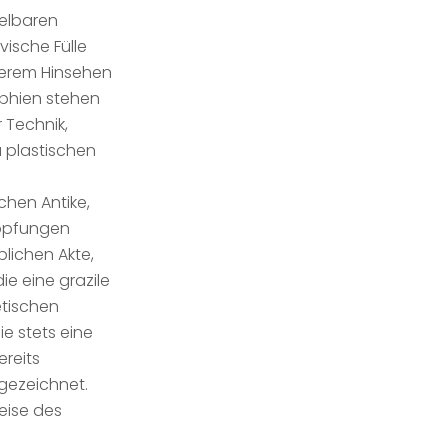
selbaren
vische Fülle
uerem Hinsehen
aphien stehen
 Technik,
u plastischen
chen Antike,
höpfungen
blichen Akte,
ie eine grazile
etischen
e stets eine
reits
gezeichnet.
reise des