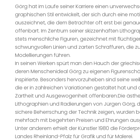
Görg hat im Laufe seiner Karriere einen unverwech
graphischen Stil entwickelt, der sich durch eine moti
auszeichnet, die dem Betrachter oft erst bei gena
offenbart. Im Zentrum seiner skizzenhaften Lithogr
stets menschliche Figuren, gezeichnet mit flüchtiger
schwungvollen Linien und zarten Schraffuren, die z
Modellierungen führen.
In seinen Werken spürt man den Hauch der griechis
deren Menschenideal Görg zu eigenen Figurensc
inspirierte. Besonders hervorzuheben sind seine wei
die er in zahlreichen Variationen gestaltet hat und d
Zartheit und Ausgewogenheit offenbaren.Die ästh
Lithographien und Radierungen von Jürgen Görg, di
sichere Beherrschung der Technik zeigen, wurden be
mehrfach mit begehrten Preisen und Ehrungen aus
Unter anderem erhielt der Künstler 1980 die Förderp
Landes Rheinland-Pfalz für Grafik und für Malerei.