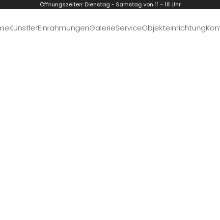
Öffnungszeiten: Dienstag - Samstag von 11 - 18 Uhr
me
Künstler
Einrahmungen
Galerie
Service
Objekteinrichtung
Kon