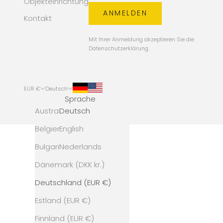
Objekteinrichtung
ANMELDEN
Kontakt
Mit Ihrer Anmeldung akzeptieren Sie die
Datenschutzerklärung
.
EUR €
Deutsch
Sprache
Land
Australien (AUD $)
Deutsch
Belgien (EUR €)
English
Bulgarien (EUR €)
Nederlands
Dänemark (DKK kr.)
Deutschland (EUR €)
Estland (EUR €)
Finnland (EUR €)