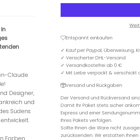
Weit
 in
Entspannt einkaufen
ges
htenden
✓ Kauf per Paypal, Überweisung, Kr
✓ Versicherter DHL-Versand
✓ Versandkostefrei ab 0 €
✓ Mit Liebe verpackt & verschickt
ean-Claude
le!
Versand und Rückgaben
nd Designer,
Der Versand und Rückversand sind f
rankreich und
Damit Ihr Paket stets sicher anko
 des Südens
Express und einer Sendungsnummer
 entwickelt.
Ihres Pakets verfolgen.
Sollte Ihnen die Ware nicht zusage
zurücksenden. Wir erstatten Ihne
en Farben