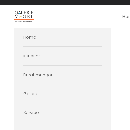
Zum Inhalt springen
Galerie Vogel
Ho
Home
Künstler
Einrahmungen
Galerie
Service