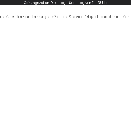
Öffnungszeiten: Dienstag - Samstag von 11 - 18 Uhr
me
Künstler
Einrahmungen
Galerie
Service
Objekteinrichtung
Kon