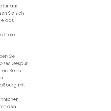
atur auf
en Sie sich
die das
ft die
ben Sie
roßes Gespür
en. Seine
en
raßburg mit
öhnlichen
mit den