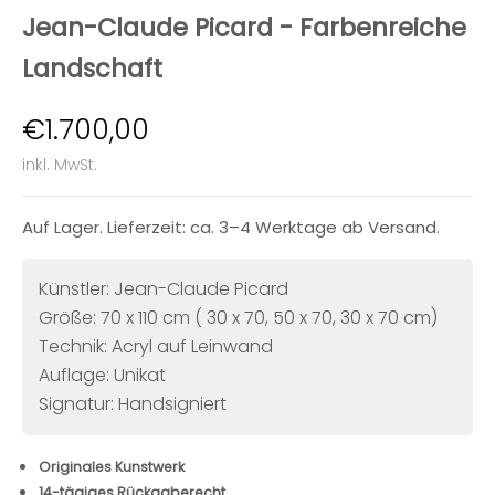
Jean-Claude Picard - Farbenreiche
Landschaft
Angebot
€1.700,00
inkl. MwSt.
Auf Lager. Lieferzeit: ca. 3–4 Werktage ab Versand.
Künstler: Jean-Claude Picard
Größe: 70 x 110 cm ( 30 x 70, 50 x 70, 30 x 70 cm)
Technik: Acryl auf Leinwand
Auflage: Unikat
Signatur: Handsigniert
Originales Kunstwerk
14-tägiges Rückgaberecht