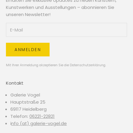
Erhalten Sie exklusive Updates zu neuen Künstlern,
Kunstwerken und Ausstellungen – abonnieren Sie
unseren Newsletter!
ANMELDEN
Mit Ihrer Anmeldung akzeptieren Sie die
Datenschutzerklärung
.
Kontakt
Galerie Vogel
Hauptstraße 25
69117 Heidelberg
Telefon:
06221-22821
i
nfo (at) galerie-vogel.de