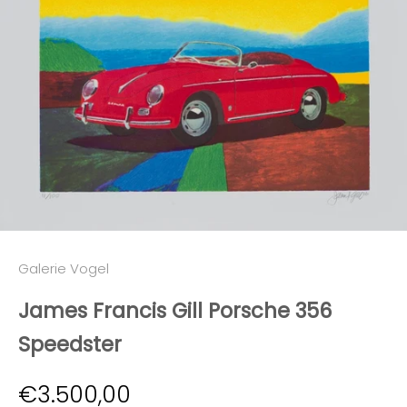
Galerie Vogel
James Francis Gill Porsche 356
Speedster
Angebot
€3.500,00