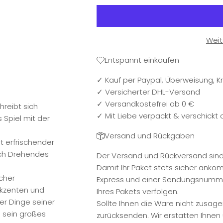
Weit
Entspannt einkaufen
✓ Kauf per Paypal, Überweisung, Kr
✓ Versicherter DHL-Versand
✓ Versandkostefrei ab 0 €
reibt sich
✓ Mit Liebe verpackt & verschickt
 Spiel mit der
Versand und Rückgaben
t erfrischender
ich Drehendes
Der Versand und Rückversand sind f
Damit Ihr Paket stets sicher anko
scher
Express und einer Sendungsnummer
Akzenten und
Ihres Pakets verfolgen.
er Dinge seiner
Sollte Ihnen die Ware nicht zusage
s sein großes
zurücksenden. Wir erstatten Ihne