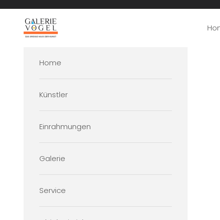
Zum Inhalt springen
Galerie Vogel
Ho
Home
Künstler
Einrahmungen
Galerie
Service