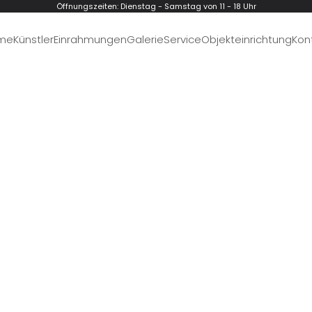
Öffnungszeiten: Dienstag - Samstag von 11 - 18 Uhr
me
Künstler
Einrahmungen
Galerie
Service
Objekteinrichtung
Kon