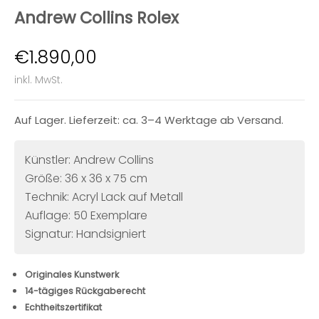
Andrew Collins Rolex
Angebot
€1.890,00
inkl. MwSt.
Auf Lager. Lieferzeit: ca. 3–4 Werktage ab Versand.
Künstler: Andrew Collins
Größe: 36 x 36 x 75 cm
Technik: Acryl Lack auf Metall
Auflage: 50 Exemplare
Signatur: Handsigniert
Originales Kunstwerk
14-tägiges Rückgaberecht
Echtheitszertifikat