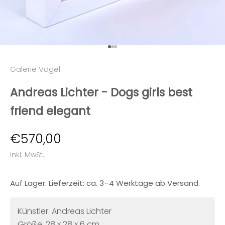
Gehe zu Element 1
Gehe zu Element 2
Gehe zu Element 3
Galerie Vogel
Andreas Lichter - Dogs girls best
friend elegant
Angebot
€570,00
inkl. MwSt.
Auf Lager. Lieferzeit: ca. 3–4 Werktage ab Versand.
Künstler: Andreas Lichter
Größe: 28 x 28 x 6 cm