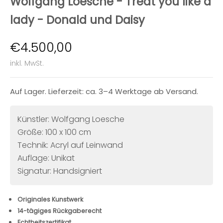
Wolfgang Loesche - Treat you like a
lady - Donald und Daisy
Angebot
€4.500,00
inkl. MwSt.
Auf Lager. Lieferzeit: ca. 3–4 Werktage ab Versand.
Künstler: Wolfgang Loesche
Größe: 100 x 100 cm
Technik: Acryl auf Leinwand
Auflage: Unikat
Signatur: Handsigniert
Originales Kunstwerk
14-tägiges Rückgaberecht
Echtheitszertifikat