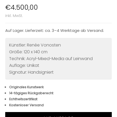
Angebot
€4.500,00
inkl. MwSt.
Auf Lager. Lieferzeit: ca. 3–4 Werktage ab Versand.
Künstler: Renée Vonosten
Größe: 120 x 140 cm
Technik: Acryl-Mixed-Media auf Leinwand
Auflage: Unikat
Signatur: Handsigniert
Originales Kunstwerk
14-tägiges Rückgaberecht
Echtheitszertifikat
Kostenloser Versand