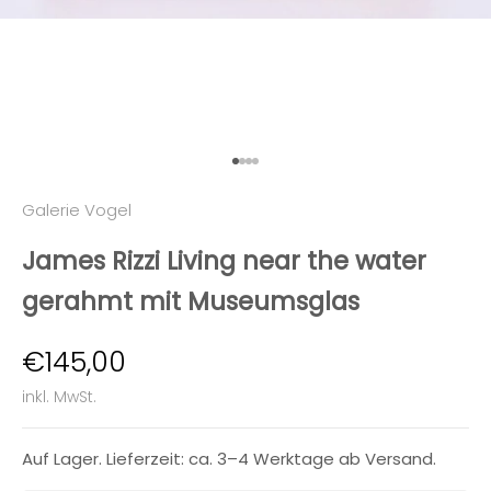
Gehe zu Element 1
Gehe zu Element 2
Gehe zu Element 3
Gehe zu Element 4
Galerie Vogel
James Rizzi Living near the water
gerahmt mit Museumsglas
Angebot
€145,00
inkl. MwSt.
Auf Lager. Lieferzeit: ca. 3–4 Werktage ab Versand.