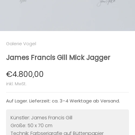
Galerie Vogel
James Francis Gill Mick Jagger
Angebot
€4.800,00
inkl. MwSt.
Auf Lager. Lieferzeit: ca. 3–4 Werktage ab Versand.
Künstler: James Francis Gill
Größe: 50 x 70 cm
Technik: Farbserigrafie auf Büttenpapier