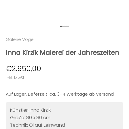
Gehe zu Element 1
Gehe zu Element 2
Gehe zu Element 3
Gehe zu Element 4
Gehe zu Element 5
Galerie Vogel
Inna Kirzik Malerei der Jahreszeiten
Angebot
€2.950,00
inkl. MwSt.
Auf Lager. Lieferzeit: ca. 3–4 Werktage ab Versand.
Künstler: Inna Kirzik
Größe: 80 x 80 cm
Technik: Öl auf Leinwand