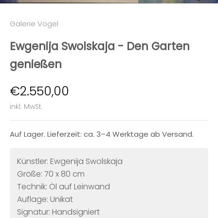
Galerie Vogel
Ewgenija Swolskaja - Den Garten
genießen
Angebot
€2.550,00
inkl. MwSt.
Auf Lager. Lieferzeit: ca. 3–4 Werktage ab Versand.
Künstler: Ewgenija Swolskaja
Größe: 70 x 80 cm
Technik: Öl auf Leinwand
Auflage: Unikat
Signatur: Handsigniert