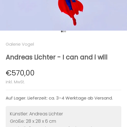
Gehe zu Element 1
Gehe zu Element 2
Gehe zu Element 3
Galerie Vogel
Andreas Lichter - I can and i will
Angebot
€570,00
inkl. MwSt.
Auf Lager. Lieferzeit: ca. 3–4 Werktage ab Versand.
Künstler: Andreas Lichter
Größe: 28 x 28 x 6 cm