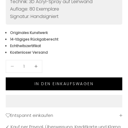
Technik: 3D Acryl-Spray auf Leinwand
Auflage: 80 Exemplare
Signatur: Handsigniert
Originales Kunstwerk
14-tägiges Rückgaberecht
Echtheitszertifikat
Kostenloser Versand
Anzahl verringern
Anzahl verringern
IN DEN EINKAUFSWAGEN
Entspannt einkaufen
✓ Kauf per Paypal, Überweisung, Kreditkarte und Klarna